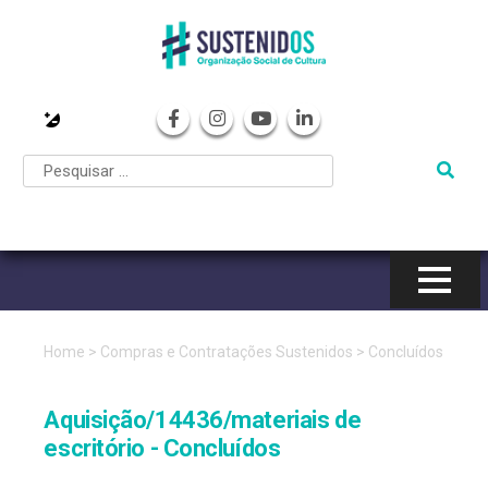
Pular
para
o
conteúdo
Home
>
Compras e Contratações Sustenidos
>
Concluídos
Aquisição/14436/materiais de
escritório - Concluídos