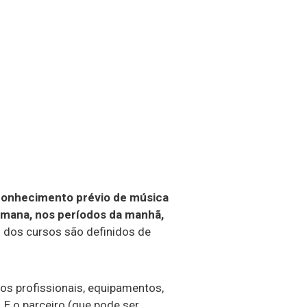
conhecimento prévio de música
emana, nos períodos da manhã,
os dos cursos são definidos de
 os profissionais, equipamentos,
 E o parceiro (que pode ser