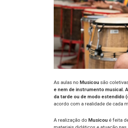
As aulas no
Musicou
são coletivas
e nem de instrumento musical.
A
da tarde ou de modo estendido (en
acordo com a realidade de cada m
A realização do
Musicou
é feita d
materiais didáticos e atuação nas 