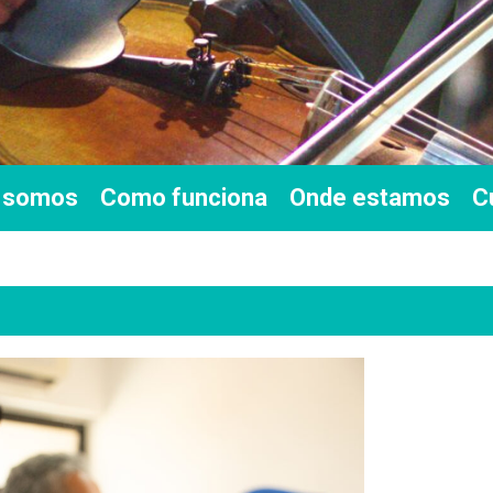
 somos
Como funciona
Onde estamos
C