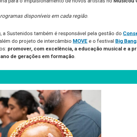
ria para o impulsionamento de novos artistas no
Musicou 
 programas disponíveis em cada região
.
u, a Sustenidos também é responsável pela gestão do
Conse
 além do projeto de intercâmbio
MOVE
e o festival
Big Bang
os:
promover, com excelência, a educação musical e a pr
mano de gerações em formação
.