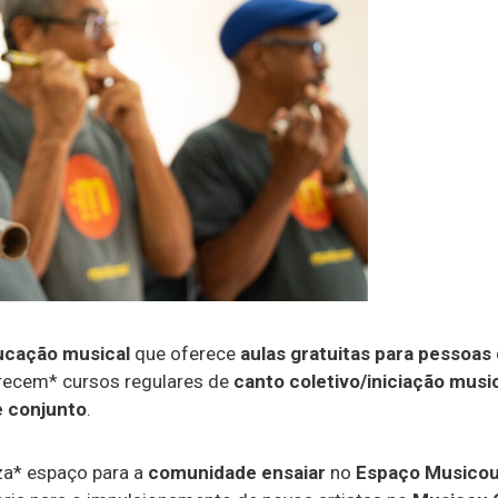
ucação musical
que oferece
aulas gratuitas para pessoas
erecem* cursos regulares de
canto coletivo/iniciação music
de conjunto
.
iza* espaço para a
comunidade ensaiar
no
Espaço Musico