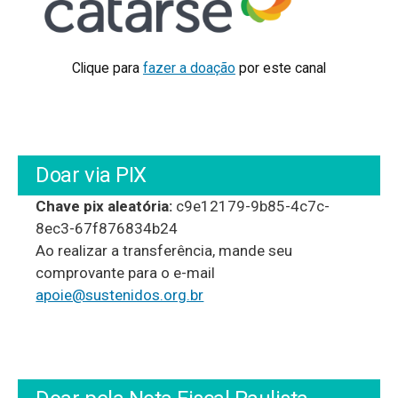
Clique para
fazer a doação
por este canal
Doar via PIX
Chave pix aleatória:
c9e12179-9b85-4c7c-
8ec3-67f876834b24
Ao realizar a transferência, mande seu
comprovante para o e-mail
apoie@sustenidos.org.br