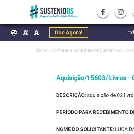
Ins
Doe Agora!
Pular
Home
>
Compras e Contratações Sustenidos
>
Conc
para
o
Aquisição/15603/ Livros - 
conteúdo
DESCRIÇÃO:
aquisição de 02 livr
PERÍODO PARA RECEBIMENTO DE
NOME DO SOLICITANTE:
LUCA D