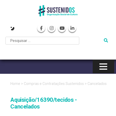
Pular
para
o
conteúdo
Home
>
Compras e Contratações Sustenidos
>
Cancelados
Aquisição/16390/tecidos -
Cancelados