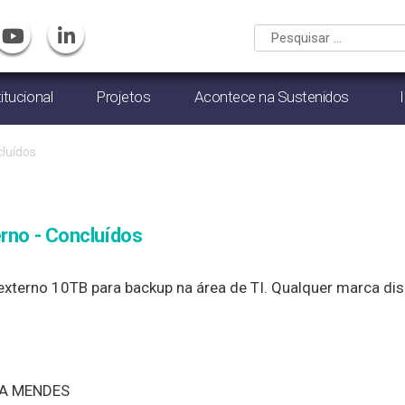
titucional
Projetos
Acontece na Sustenidos
luídos
erno - Concluídos
xterno 10TB para backup na área de TI. Qualquer marca di
A MENDES