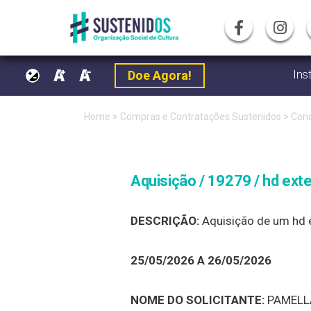
Ins
Doe Agora!
Pular
Home
>
Compras e Contratações Sustenidos
>
Conc
para
o
Aquisição / 19279 / hd ext
conteúdo
DESCRIÇÃO:
Aquisição de um hd e
25/05/2026 A 26/05/2026
NOME DO SOLICITANTE:
PAMELL