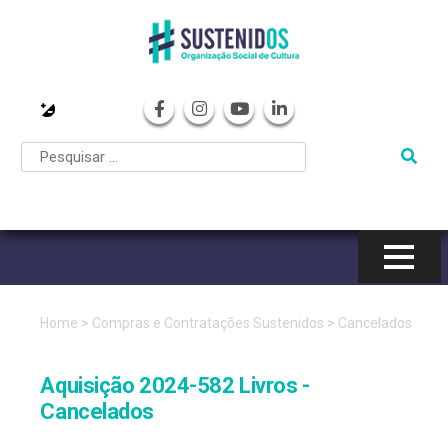
Pular
para
o
conteúdo
Home
>
Compras e Contratações Sustenidos
>
Cancelados
Aquisição 2024-582 Livros -
Cancelados