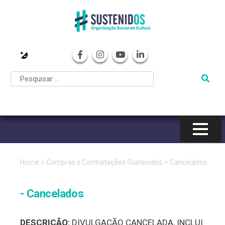
Pular
para
o
conteúdo
Home
>
Compras e Contratações Sustenidos
>
Cancelados
- Cancelados
DESCRIÇÃO:
DIVULGAÇÃO CANCELADA, INCLUI