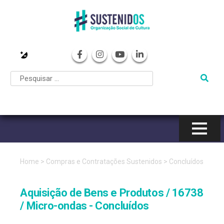
Pular
para
o
conteúdo
Home
>
Compras e Contratações Sustenidos
>
Concluídos
Aquisição de Bens e Produtos / 16738
/ Micro-ondas - Concluídos