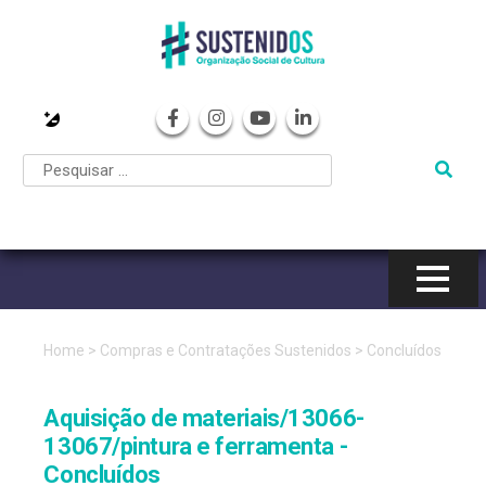
Pular
para
o
conteúdo
Home
>
Compras e Contratações Sustenidos
>
Concluídos
Aquisição de materiais/13066-
13067/pintura e ferramenta -
Concluídos