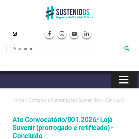
Pular
para
o
conteúdo
Home
>
Compras e Contratações Sustenidos
>
Concluído
Ato Convocatório/001.2026/ Loja
Suvenir (prorrogado e retificado) -
Concluído