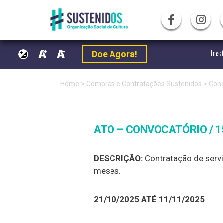
Ins
Doe Agora!
Pular
Home
>
Compras e Contratações Sustenidos
>
Conc
para
o
ATO – CONVOCATÓRIO / 15
conteúdo
DESCRIÇÃO:
Contratação de serv
meses.
21/10/2025 ATÉ 11/11/2025