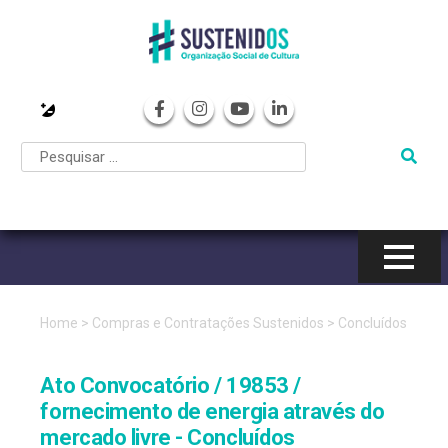
Pular
para
o
conteúdo
Home
>
Compras e Contratações Sustenidos
>
Concluídos
Ato Convocatório / 19853 /
fornecimento de energia através do
mercado livre - Concluídos