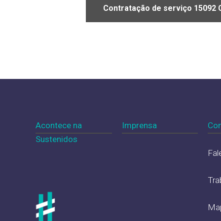
Contratação de serviço 15092 
Acontece na
Imprensa
Con
Sustenidos
Fal
Tra
Map