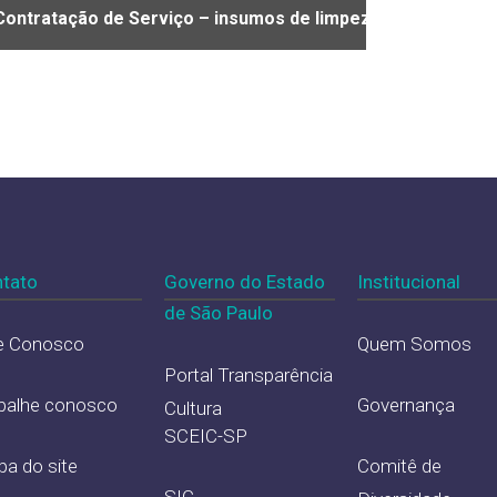
Contratação de Serviço – insumos de limpeza, higiene, co
tato
Governo do Estado
Institucional
de São Paulo
e Conosco
Quem Somos
Portal Transparência
balhe conosco
Governança
Cultura
SCEIC-SP
a do site
Comitê de
SIC