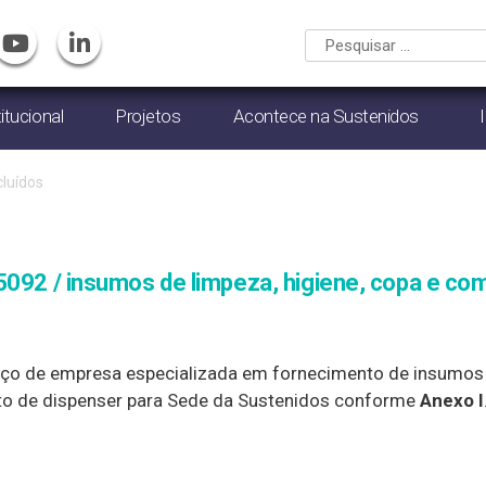
titucional
Projetos
Acontece na Sustenidos
luídos
5092 / insumos de limpeza, higiene, copa e co
ço de empresa especializada em fornecimento de insumos 
to de dispenser para Sede da Sustenidos conforme
Anexo I