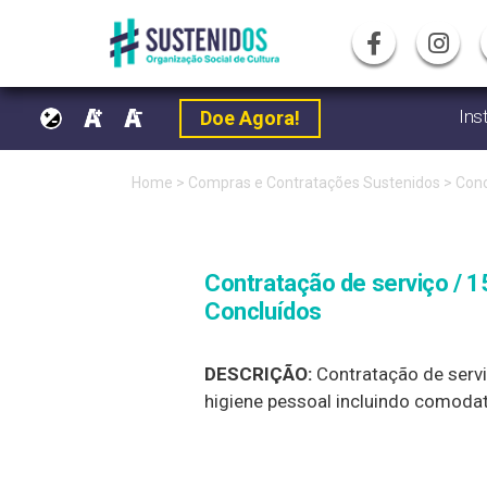
Ins
Doe Agora!
Pular
Home
>
Compras e Contratações Sustenidos
>
Conc
para
o
Contratação de serviço / 1
conteúdo
Concluídos
DESCRIÇÃO:
Contratação de servi
higiene pessoal incluindo comoda