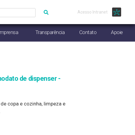
Acesso Intranet
Imprensa
Transparência
Contato
Apoie
modato de dispenser -
de copa e cozinha, limpeza e
.