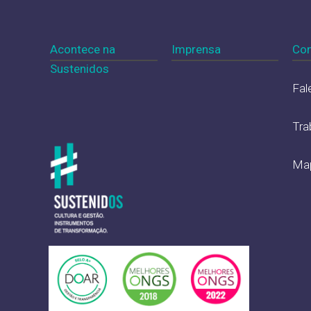
Acontece na
Imprensa
Con
Sustenidos
Fal
Tra
Map