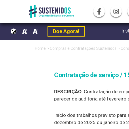
Ins
Doe Agora!
Pular
Home
>
Compras e Contratações Sustenidos
>
Conc
para
o
Contratação de serviço / 15
conteúdo
DESCRIÇÃO:
Contratação de empre
parecer de auditoria até fevereiro
Início dos trabalhos previsto par
dezembro de 2025 ou janeiro de 2