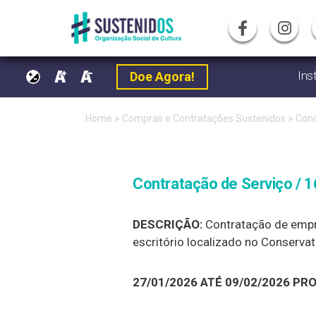
Ins
Doe Agora!
Pular
Home
>
Compras e Contratações Sustenidos
>
Conc
para
o
Contratação de Serviço / 
conteúdo
DESCRIÇÃO:
Contratação de empre
escritório localizado no Conservat
27/01/2026 ATÉ 09/02/2026 P