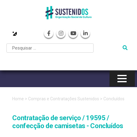
Pular
para
o
conteúdo
Home
>
Compras e Contratações Sustenidos
>
Concluídos
Contratação de serviço / 19595 /
confecção de camisetas - Concluídos