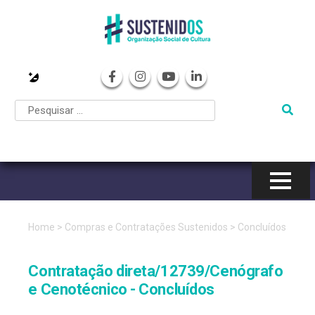
Pular
para
o
conteúdo
Home
>
Compras e Contratações Sustenidos
>
Concluídos
Contratação direta/12739/Cenógrafo
e Cenotécnico - Concluídos