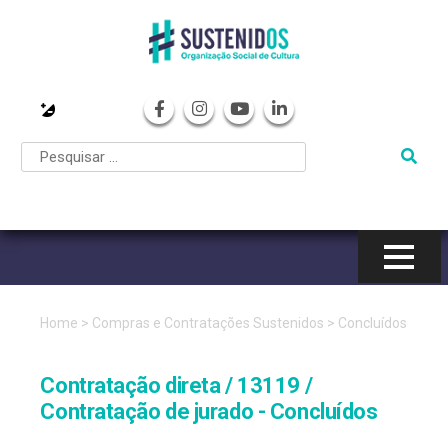
Pular
para
o
conteúdo
Home
>
Compras e Contratações Sustenidos
>
Concluídos
Contratação direta / 13119 /
Contratação de jurado - Concluídos