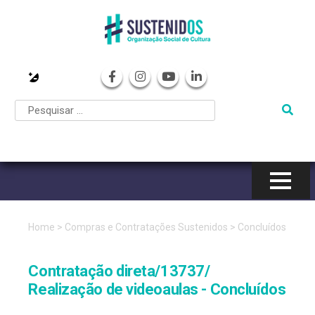
Pular
para
o
conteúdo
Home
>
Compras e Contratações Sustenidos
>
Concluídos
Contratação direta/13737/
Realização de videoaulas - Concluídos