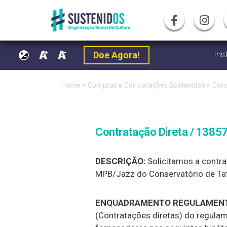
Ins
Doe Agora!
Pular
Home
>
Compras e Contratações Sustenidos
>
Conc
para
o
Contratação Direta / 1385
conteúdo
DESCRIÇÃO:
Solicitamos a contra
MPB/Jazz do Conservatório de Tat
ENQUADRAMENTO REGULAMENT
(Contratações diretas) do regulam