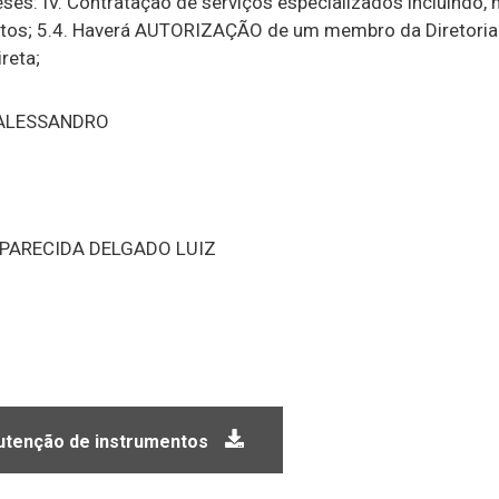
es: IV. Contratação de serviços especializados incluindo, 
entos; 5.4. Haverá AUTORIZAÇÃO de um membro da Diretoria 
reta;
ALESSANDRO
APARECIDA DELGADO LUIZ
utenção de instrumentos