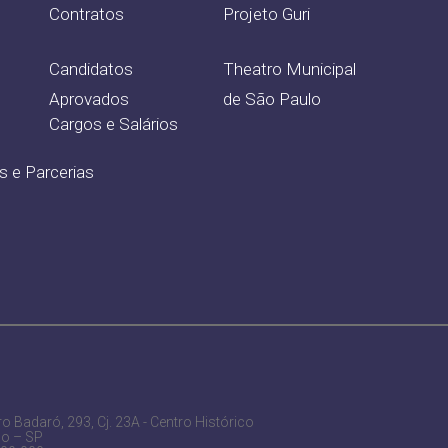
Contratos
Projeto Guri
Candidatos
Theatro Municipal
Aprovados
de São Paulo
Cargos e Salários
s e Parcerias
o Badaró, 293, Cj. 23A - Centro Histórico
lo – SP