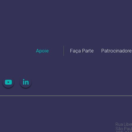
Apoie
Faça Parte
Patrocinadore
Rua Líber
São Pau