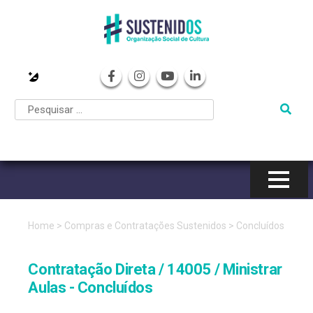
Pular
para
o
conteúdo
Home
>
Compras e Contratações Sustenidos
>
Concluídos
Contratação Direta / 14005 / Ministrar
Aulas - Concluídos