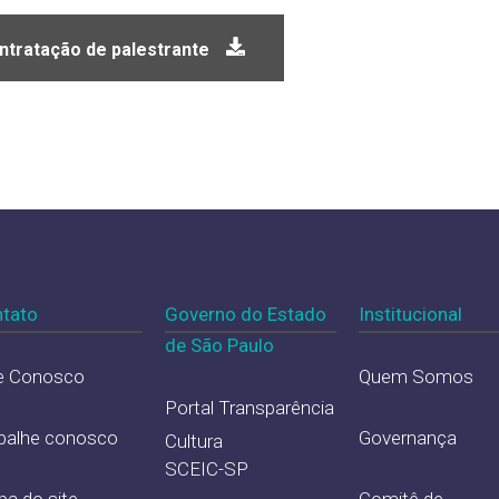
ntratação de palestrante
tato
Governo do Estado
Institucional
de São Paulo
e Conosco
Quem Somos
Portal Transparência
balhe conosco
Governança
Cultura
SCEIC-SP
a do site
Comitê de