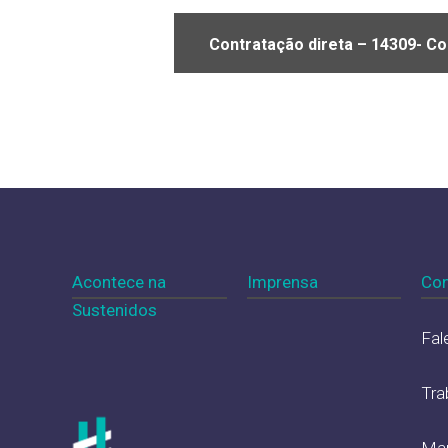
Contratação direta – 14309- Co
Acontece na
Imprensa
Con
Sustenidos
Fal
Tra
Map