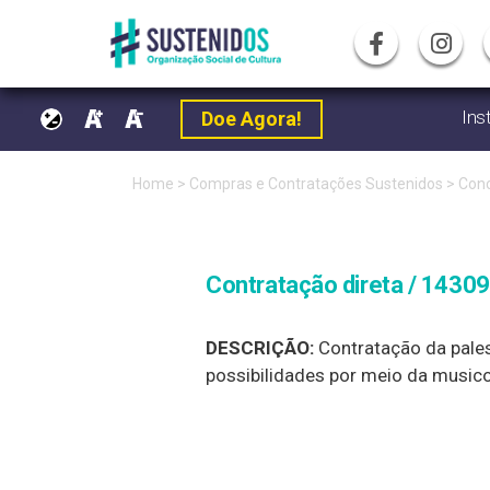
Ins
Doe Agora!
Pular
Home
>
Compras e Contratações Sustenidos
>
Conc
para
o
Contratação direta / 14309
conteúdo
DESCRIÇÃO:
Contratação da pales
possibilidades por meio da musicog