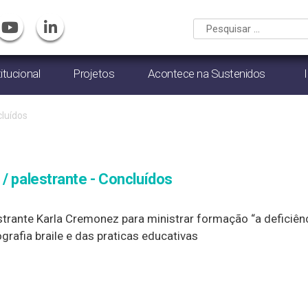
titucional
Projetos
Acontece na Sustenidos
luídos
 / palestrante - Concluídos
trante Karla Cremonez para ministrar formação “a deficiênci
rafia braile e das praticas educativas