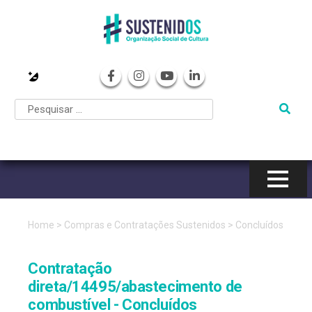
Pular
para
o
conteúdo
Home
>
Compras e Contratações Sustenidos
>
Concluídos
Contratação
direta/14495/abastecimento de
combustível - Concluídos