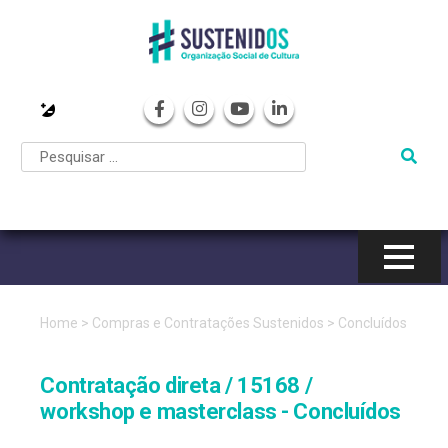
Pular
para
o
conteúdo
Home
>
Compras e Contratações Sustenidos
>
Concluídos
Contratação direta / 15168 /
workshop e masterclass - Concluídos