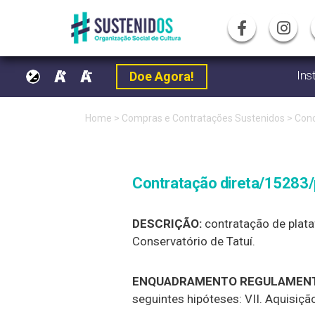
Ins
Doe Agora!
Pular
Home
>
Compras e Contratações Sustenidos
>
Conc
para
o
Contratação direta/15283/
conteúdo
DESCRIÇÃO:
contratação de plata
Conservatório de Tatuí.
ENQUADRAMENTO REGULAMENT
seguintes hipóteses: VII. Aquisiç