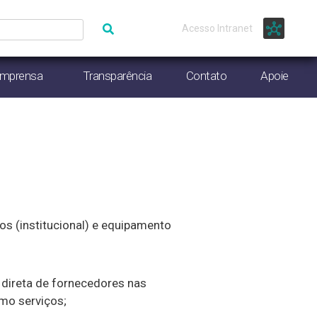
Acesso Intranet
Imprensa
Transparência
Contato
Apoie
os (institucional) e equipamento
 direta de fornecedores nas
omo serviços;