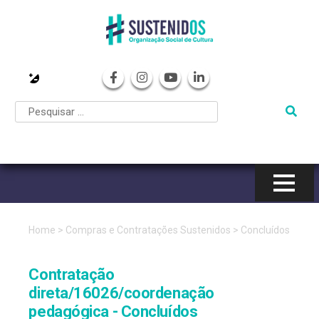
Pular
para
o
conteúdo
Home
>
Compras e Contratações Sustenidos
>
Concluídos
Contratação
direta/16026/coordenação
pedagógica - Concluídos