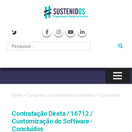
Pular
para
o
conteúdo
Home
>
Compras e Contratações Sustenidos
>
Concluídos
Contratação Direta / 16712 /
Customização do Software -
Concluídos