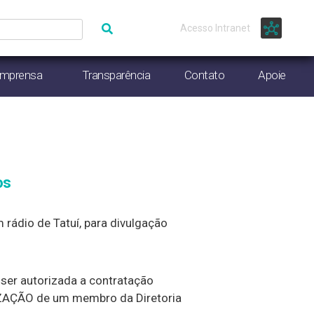
Acesso Intranet
Imprensa
Transparência
Contato
Apoie
os
rádio de Tatuí, para divulgação
er autorizada a contratação
RIZAÇÃO de um membro da Diretoria