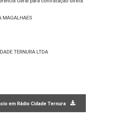
rência Geral para contratação direta.
A MAGALHAES
IDADE TERNURA LTDA
cio em Rádio Cidade Ternura