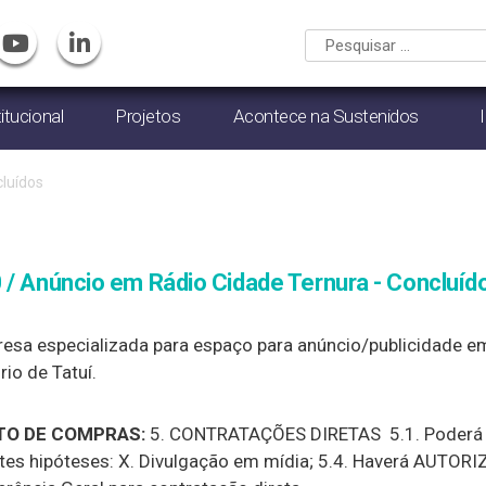
titucional
Projetos
Acontece na Sustenidos
luídos
 / Anúncio em Rádio Cidade Ternura - Concluíd
sa especializada para espaço para anúncio/publicidade em 
io de Tatuí.
O DE COMPRAS:
5. CONTRATAÇÕES DIRETAS 5.1. Poderá s
ntes hipóteses: X. Divulgação em mídia; 5.4. Haverá AUTO