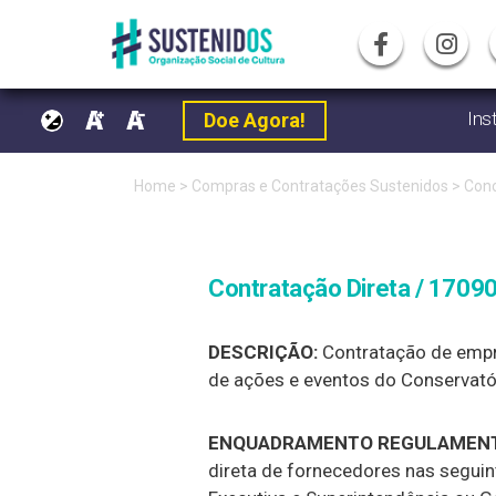
Ins
Doe Agora!
Pular
Home
>
Compras e Contratações Sustenidos
>
Conc
para
o
Contratação Direta / 17090
conteúdo
DESCRIÇÃO:
Contratação de empre
de ações e eventos do Conservatór
ENQUADRAMENTO REGULAMENT
direta de fornecedores nas segui