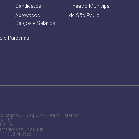
Candidatos
Theatro Municipal
Aprovados
de São Paulo
Cargos e Salários
s e Parcerias
o Badaró, 293, Cj. 23A - Centro Histórico
lo – SP
009-000
mento: das 9h às 18h
: (11) 3874-3355