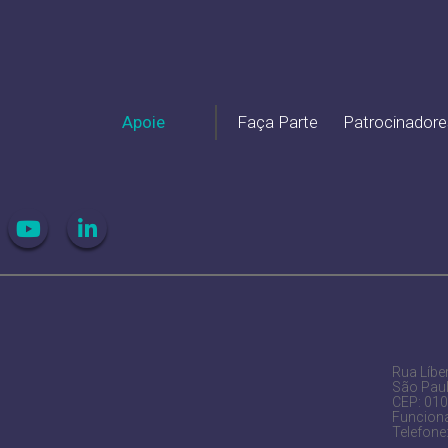
Apoie
Faça Parte
Patrocinadore
Rua Líber
São Pau
CEP: 01
Funciona
Telefone