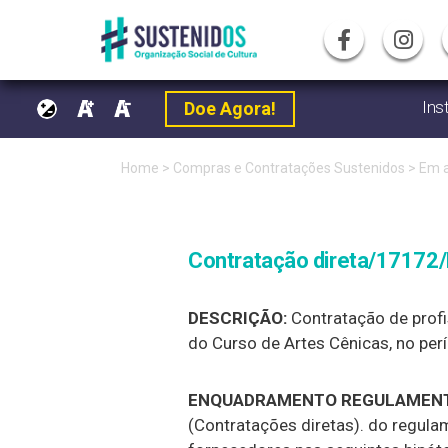
Ins
Doe Agora!
Pular
Home
>
Compras e Contratações Sustenidos
>
Em 
para
o
Contratação direta/17172/
conteúdo
DESCRIÇÃO:
Contratação de profis
do Curso de Artes Cênicas, no per
ENQUADRAMENTO REGULAMENT
(Contratações diretas). do regula