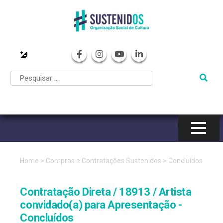
Pular
para
o
conteúdo
Home
>
Compras e Contratações Sustenidos
>
Concluídos
Contratação Direta / 18913 / Artista
convidado(a) para Apresentação -
Concluídos