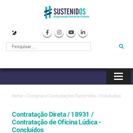
Pular
para
o
conteúdo
Home
>
Compras e Contratações Sustenidos
>
Concluídos
Contratação Direta / 18931 /
Contratação de Oficina Lúdica -
Concluídos