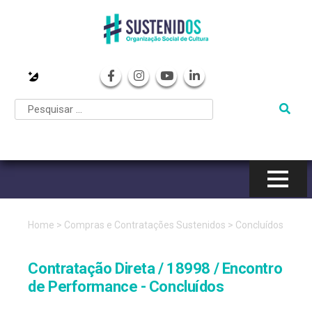
Pular
para
o
conteúdo
Home
>
Compras e Contratações Sustenidos
>
Concluídos
Contratação Direta / 18998 / Encontro
de Performance - Concluídos