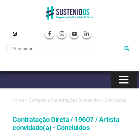
Pular
para
o
conteúdo
Home
>
Compras e Contratações Sustenidos
>
Concluídos
Contratação Direta / 19607 / Artista
convidado(a) - Concluídos