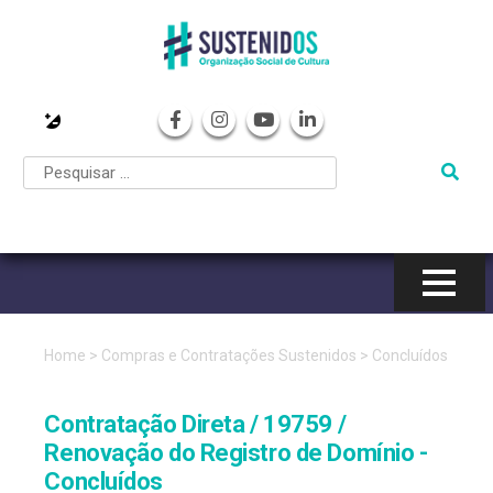
Pular
para
o
conteúdo
Home
>
Compras e Contratações Sustenidos
>
Concluídos
Contratação Direta / 19759 /
Renovação do Registro de Domínio -
Concluídos