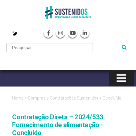
Pular
para
o
conteúdo
Home
>
Compras e Contratações Sustenidos
>
Concluído
Contratação Direta – 2024/533
Fornecimento de alimentação -
Concluído