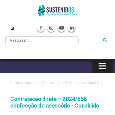
Pular
para
o
conteúdo
Home
>
Compras e Contratações Sustenidos
>
Concluído
Contratação direta – 2024/558
confecção de acessório - Concluído