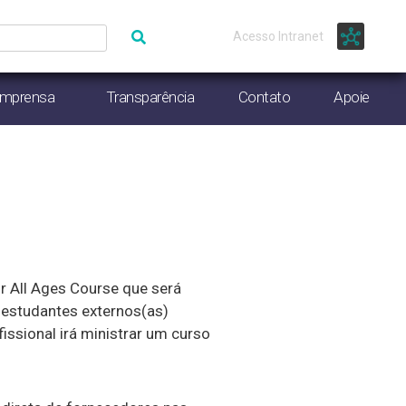
Acesso Intranet
Imprensa
Transparência
Contato
Apoie
or All Ages Course que será
 estudantes externos(as)
ssional irá ministrar um curso