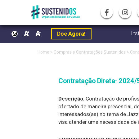
Ins
Doe Agora!
Pular
Home
>
Compras e Contratações Sustenidos
>
Conc
para
o
Contratação Direta- 2024/5
conteúdo
Descrição:
Contratação de profissi
ofertado de maneira presencial, 
interessados(as) no tema de Jazz 
visa atender uma necessidade de