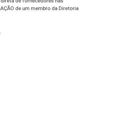
 direta de fornecedores nas
ORIZAÇÃO de um membro da Diretoria
0