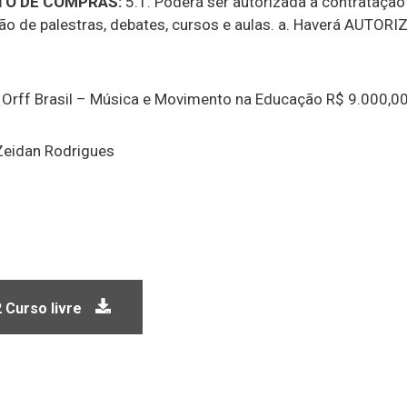
O DE COMPRAS:
5.1. Poderá ser autorizada a contratação
ação de palestras, debates, cursos e aulas. a. Haverá AUT
Orff Brasil – Música e Movimento na Educação R$ 9.000,0
Zeidan Rodrigues
 Curso livre