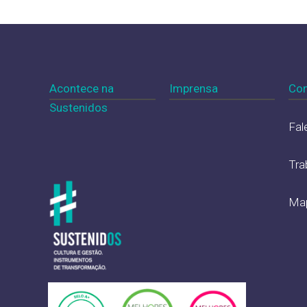
Acontece na
Imprensa
Con
Sustenidos
Fal
Tra
Map