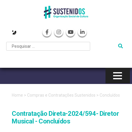
Pular
para
o
conteúdo
Home
>
Compras e Contratações Sustenidos
>
Concluídos
Contratação Direta-2024/594- Diretor
Musical - Concluídos