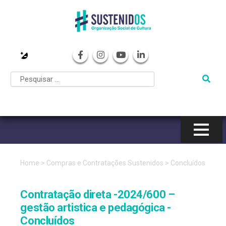
Pular
para
o
conteúdo
Home
>
Compras e Contratações Sustenidos
>
Concluídos
Contratação direta -2024/600 –
gestão artistica e pedagógica -
Concluídos