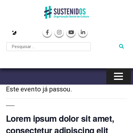
Pular
para
o
« Todos Eventos
conteúdo
Este evento já passou.
Lorem ipsum dolor sit amet,
consectetur adipiscing elit