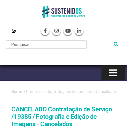
Pular
para
o
conteúdo
Home
>
Compras e Contratações Sustenidos
>
Cancelados
CANCELADO Contratação de Serviço
/19385 / Fotografia e Edição de
Imagens - Cancelados