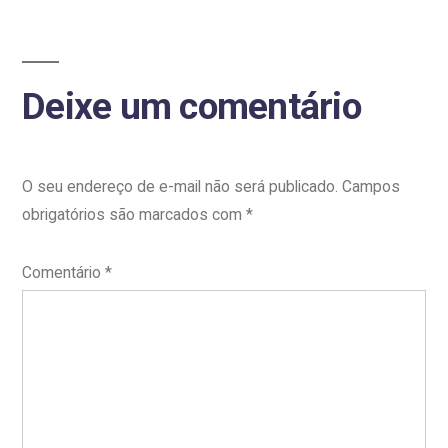
Preto;
inscrições
seguem
Deixe um comentário
até
o
dia
28
O seu endereço de e-mail não será publicado.
Campos
obrigatórios são marcados com
*
Comentário
*