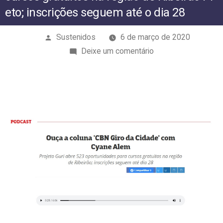
dia 28
eto; inscrições seguem até o dia 28
Publicado
Sustenidos
6 de março de 2020
por
em
Deixe um comentário
Projeto
Guri
abre
523
oportunidades
para
cursos
gratuitos
na
região
de
Ribeirão