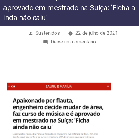
‘Ficha ainda não caiu’
aprovado em mestrado na Suíça: ‘Ficha a
inda não caiu’
Publicado
Sustenidos
22 de julho de 2021
por
em
Deixe um comentário
Apaixonado
por
flauta,
engenheiro
decide
mudar
de
área,
faz
curso
de