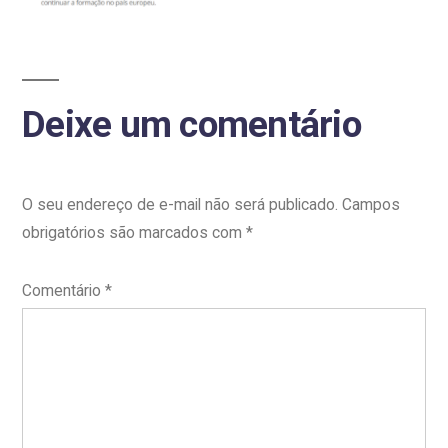
música
e
é
aprovado
Deixe um comentário
em
mestrado
na
O seu endereço de e-mail não será publicado.
Campos
Suíça:
obrigatórios são marcados com
*
‘Ficha
ainda
Comentário
*
não
caiu’