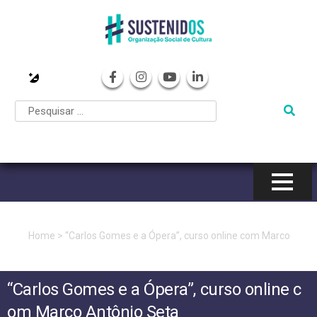
Pular
para
o
conteúdo
Home
>
“Carlos Gomes e a Ópera”, curso online com Marco
Antônio Seta
“Carlos Gomes e a Ópera”, curso online c
om Marco Antônio Seta