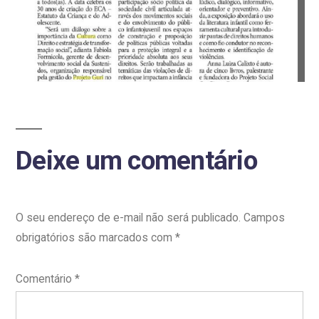
do
Adolescente
é
tema
de
bate-
papo
Deixe um comentário
promovido
pela
Sustenidos
Organização
O seu endereço de e-mail não será publicado.
Campos
Social
obrigatórios são marcados com
*
de
Cultura
Comentário
*