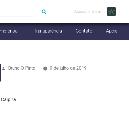
Acesso Intranet
Imprensa
Transparência
Contato
Apoie
Publicado
Bruno O Pinto
9 de julho de 2019
por
Caipira.