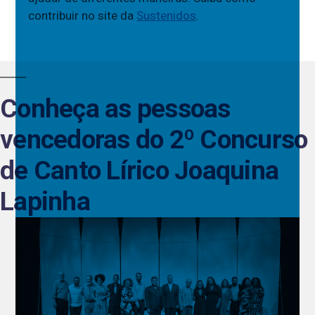
contribuir no site da
Sustenidos
.
Conheça as pessoas
vencedoras do 2º Concurso
de Canto Lírico Joaquina
Lapinha