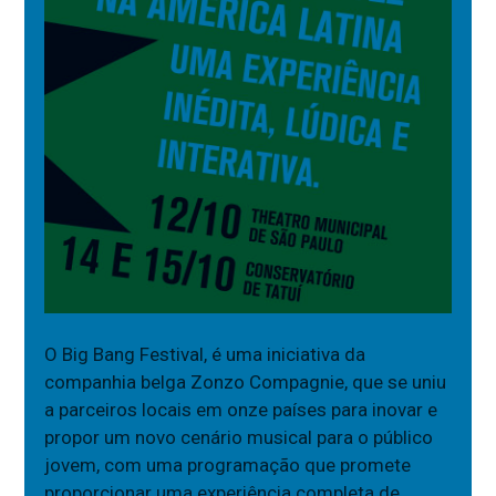
O Big Bang Festival, é uma iniciativa da
companhia belga Zonzo Compagnie, que se uniu
a parceiros locais em onze países para inovar e
propor um novo cenário musical para o público
jovem, com uma programação que promete
proporcionar uma experiência completa de