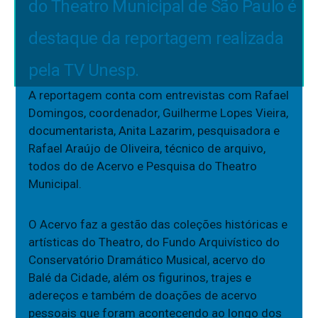
do Theatro Municipal de São Paulo é
destaque da reportagem realizada
pela TV Unesp.
A reportagem conta com entrevistas com Rafael
Domingos, coordenador, Guilherme Lopes Vieira,
documentarista, Anita Lazarim, pesquisadora e
Rafael Araújo de Oliveira, técnico de arquivo,
todos do de Acervo e Pesquisa do Theatro
Municipal.
O Acervo faz a gestão das coleções históricas e
artísticas do Theatro, do Fundo Arquivístico do
Conservatório Dramático Musical, acervo do
Balé da Cidade, além os figurinos, trajes e
adereços e também de doações de acervo
pessoais que foram acontecendo ao longo dos