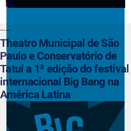
Theatro Municipal de São
Paulo e Conservatório de
Tatuí a 1ª edição do festival
internacional Big Bang na
América Latina