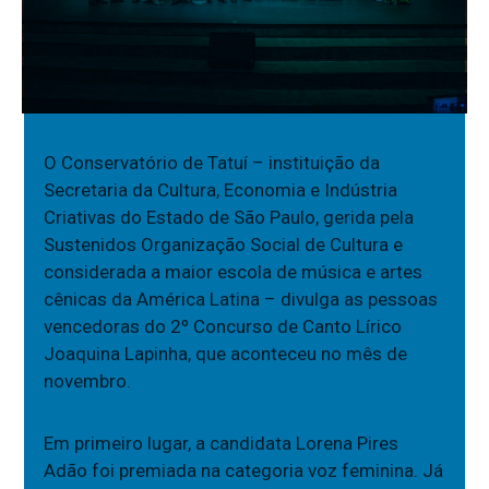
O Conservatório de Tatuí – instituição da
Secretaria da Cultura, Economia e Indústria
Criativas do Estado de São Paulo, gerida pela
Sustenidos Organização Social de Cultura e
considerada a maior escola de música e artes
cênicas da América Latina – divulga as pessoas
vencedoras do 2º Concurso de Canto Lírico
Joaquina Lapinha, que aconteceu no mês de
novembro.
Em primeiro lugar, a candidata Lorena Pires
Adão foi premiada na categoria voz feminina. Já