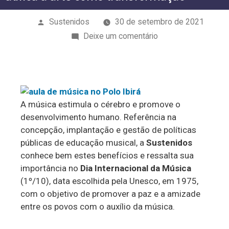
Publicado
Sustenidos
30 de setembro de 2021
por
em
Deixe um comentário
Dia
Internacional
da
Música:
A música estimula o cérebro e promove o
Sustenidos
desenvolvimento humano. Referência na
ratifica
concepção, implantação e gestão de políticas
a
públicas de educação musical, a
Sustenidos
arte
conhece bem estes benefícios e ressalta sua
como
importância no
Dia Internacional da Música
transformação
(1º/10), data escolhida pela Unesco, em 1975,
com o objetivo de promover a paz e a amizade
entre os povos com o auxílio da música.