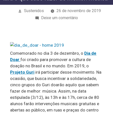
Publicado
Sustenidos
26 de novembro de 2019
por
em
Deixe um comentário
E
vem
aí
o
Dia
Comemorado no dia 3 de dezembro, o
Dia de
Doar
foi criado para promover a cultura de
de
doação no Brasil e no mundo. Em 2019, o
Doar!!!
Projeto Guri
irá participar desse movimento. Na
Projeto
ocasião, que busca incentivar a solidariedade,
Guri
cinco grupos do Guri doarão aquilo que sabem
ofertará
fazer de melhor: música. Assim, na data
o
estipulada (3/12), às 13h e às 17h, cerca de 80
que
alunos farão intervenções musicais gratuitas e
sabe
abertas ao público, em ruas e praças do centro